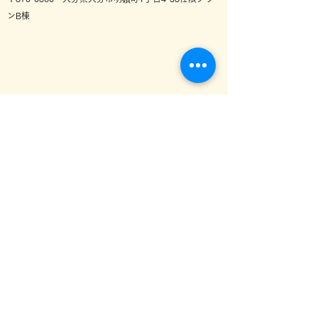
ンB棟
あおい訪問看護ステーション
日田営業所
0973-58-2266
FAX:
0973-28-5307
介護保険相談センター結
熊本営業所